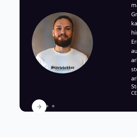
ma
Gr
ka
hi
Er
au
ar
st
ar
St
C